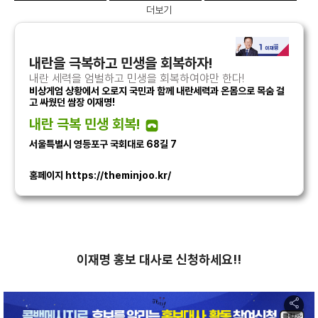
더보기
지금 재명
대표 재명
의원 재명
소년 재명
국민 대통령
데일리 쇼츠 소개
내란을 극복하고 민생을 회복하자!
내란 세력을 엄벌하고 민생을 회복하여야만 한다!
비상게엄 상황에서 오로지 국민과 함께 내란세력과 온몸으로 목숨 걸
고 싸웠던 쌈장 이재명!
내란 극복 민생 회복!
서울특별시 영등포구 국회대로 68길 7
홈페이지 https://theminjoo.kr/
이재명 홍보 대사로 신청하세요!!