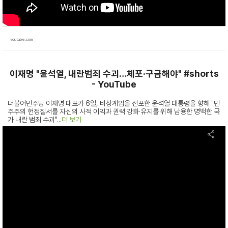
youtube.com
이재명 "윤석열, 내란범죄 수괴…체포·구금해야" #shorts
- YouTube
더불어민주당 이재명 대표가 6일, 비상계엄을 선포한 윤석열 대통령을 향해 "민
주주의 헌정질서를 자신의 사적 이익과 권력 강화·유지를 위해 남용한 명백한 국
가 내란 범죄 수괴"...
더 보기