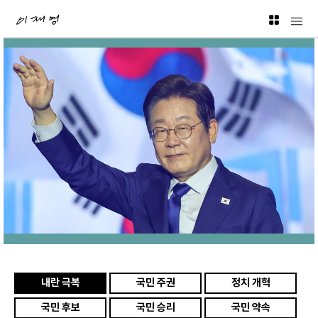
<
원챗 AI-OS
● 운영 비서
내란 극복
국민 주권
정치 개혁
국민 후보
국민 승리
국민 약속