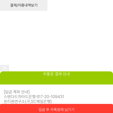
결제/이용내역보기
무통장 결제 안내
[입금 계좌 안내]
스텐다드차타드은행 617-20-109431
온리원연구소(구,SC제일은행)
입금 후 카톡창에 남기기