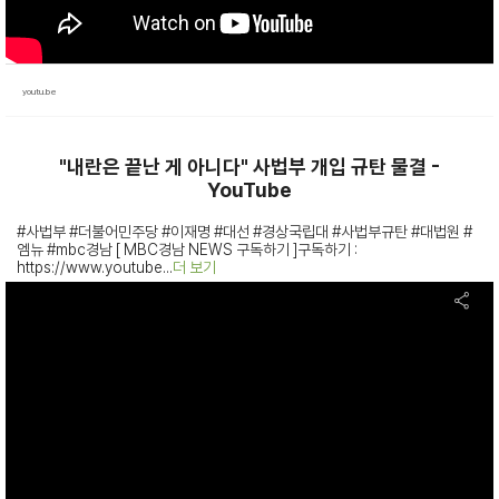
youtu.be
"내란은 끝난 게 아니다" 사법부 개입 규탄 물결 -
YouTube
#사법부 #더불어민주당 #이재명 #대선 #경상국립대 #사법부규탄 #대법원 #
엠뉴 #mbc경남 [ MBC경남 NEWS 구독하기 ]구독하기 :
https://www.youtube...
더 보기