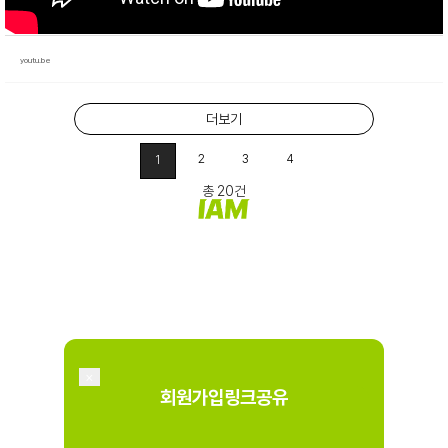
youtu.be
더보기
2
3
4
1
총 20건
×
회원가입링크공유